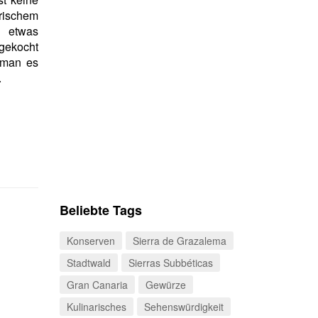
schem
t etwas
gekocht
 man es
.
Beliebte Tags
Konserven
Sierra de Grazalema
Stadtwald
Sierras Subbéticas
Gran Canaria
Gewürze
Kulinarisches
Sehenswürdigkeit