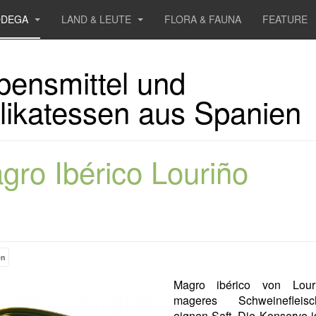
ODEGA
LAND & LEUTE
FLORA & FAUNA
FEATURE
bensmittel und
likatessen aus Spanien
gro Ibérico Louriño
en
Magro ibérico von Lour
mageres Schweineflei
eignen Saft. Die Konserve i