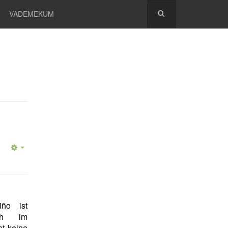
VADEMEKUM
iño ist
sch im
st keine