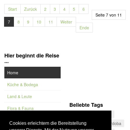
Start
Zurück
2
3
4
5
6
Seite 7 von 11
7
8
9
10
11
Weiter
Ende
Hier beginnt die Reise
...
Home
Küche & Bodega
Land & Leute
Beliebte Tags
Flora & Fauna
Teneriffa
Museum
Feature
Naturdenkmal
Córdoba
Cookies erleichtern die Bereitstellung