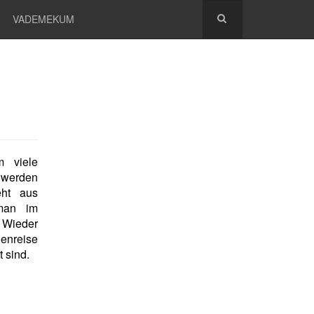
VADEMEKUM
 viele
 werden
eht aus
 man im
 Wieder
enreise
 sind.