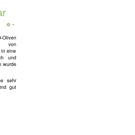
ar
O-Oliven
ca von
in eine
ch und
n wurde
ne sehr
ind gut