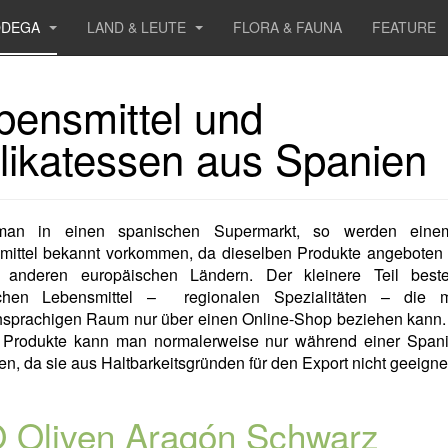
ODEGA
LAND & LEUTE
FLORA & FAUNA
FEATURE
bensmittel und
likatessen aus Spanien
man in einen spanischen Supermarkt, so werden einem
mittel bekannt vorkommen, da dieselben Produkte angeboten
 anderen europäischen Ländern. Der kleinere Teil best
chen Lebensmittel – regionalen Spezialitäten – die
hsprachigen Raum nur über einen Online-Shop beziehen kann.
 Produkte kann man normalerweise nur während einer Spani
en, da sie aus Haltbarkeitsgründen für den Export nicht geeignet
 Oliven Aragón Schwarz