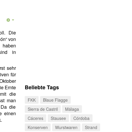
ll. Die
ón“ von
haben
ind in
st sehr
iven für
Oktober
Beliebte Tags
ie Ernte
mit die
sst man
FKK
Blaue Flagge
 Da die
Sierra de Castril
Málaga
ie einen
Cáceres
Stausee
Córdoba
.
Konserven
Wurstwaren
Strand