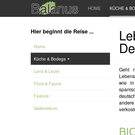
HOME
KÜCHE & B
Le
Hier beginnt die Reise ...
De
Home
Küche & Bodega
Geht 
Land & Leute
Lebens
wie in
Flora & Fauna
spanis
deutsc
Feature
andere
Vademekum
verkost
BIO