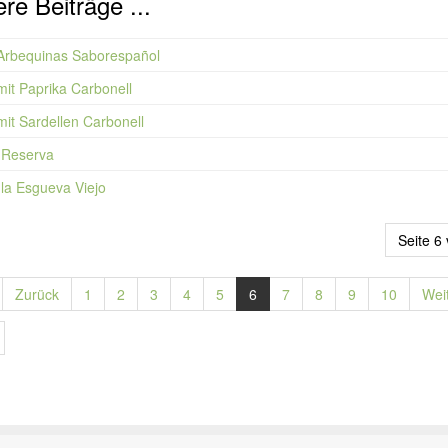
re Beiträge ...
 Arbequinas Saborespañol
mit Paprika Carbonell
mit Sardellen Carbonell
 Reserva
 la Esgueva Viejo
Seite 6
Zurück
1
2
3
4
5
6
7
8
9
10
Wei