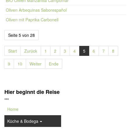
BIO Oliven Manzanilla Campomar
Oliven Arbequinas Saborespañol
Oliven mit Paprika Carbonell
Seite 5 von 28
Start
Zurück
1
2
3
4
5
6
7
8
9
10
Weiter
Ende
Hier beginnt die Reise
...
Home
Küche & Bodega