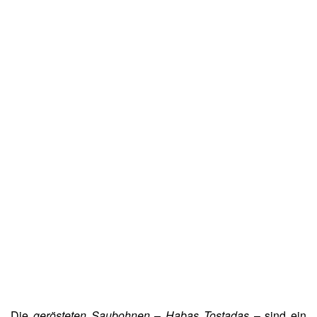
Die
gerösteten Saubohnen
–
Habas Tostadas
– sind ein