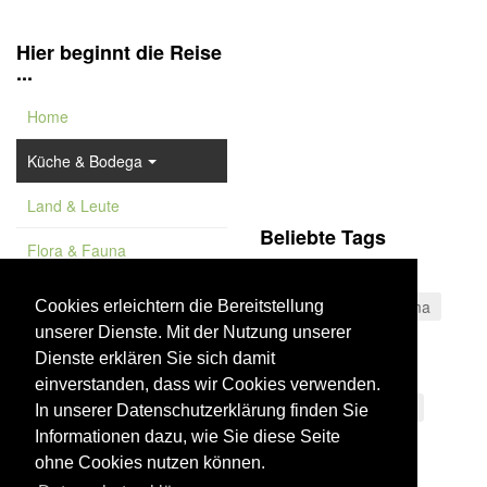
Hier beginnt die Reise
...
Home
Küche & Bodega
Land & Leute
Beliebte Tags
Flora & Fauna
Sierra Nevada
Feature
Stadtwald
La Palma
Cookies erleichtern die Bereitstellung
unserer Dienste. Mit der Nutzung unserer
Vademekum
Dies & Das
Dienste erklären Sie sich damit
Sierra de Castril
einverstanden, dass wir Cookies verwenden.
Wüste von Tabernas
In unserer Datenschutzerklärung finden Sie
Informationen dazu, wie Sie diese Seite
Nationalpark
ohne Cookies nutzen können.
Valle del Poqueira