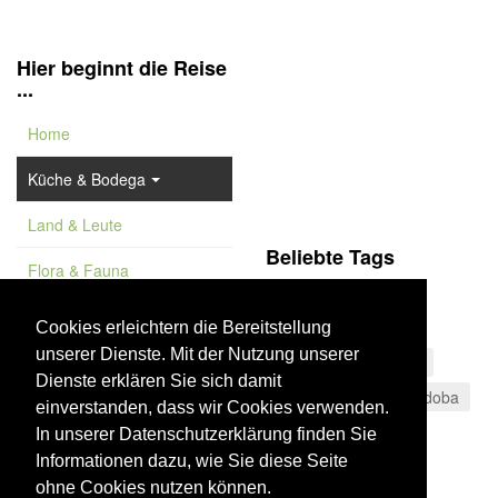
Hier beginnt die Reise
...
Home
Küche & Bodega
Land & Leute
Beliebte Tags
Flora & Fauna
La Rioja
Feature
Sierra de Huétor
Cookies erleichtern die Bereitstellung
unserer Dienste. Mit der Nutzung unserer
Vademekum
Wüste von Tabernas
Dienste erklären Sie sich damit
Costa del Sol
Córdoba
einverstanden, dass wir Cookies verwenden.
Schinken
Strand
In unserer Datenschutzerklärung finden Sie
Informationen dazu, wie Sie diese Seite
Valle del Poqueira
ohne Cookies nutzen können.