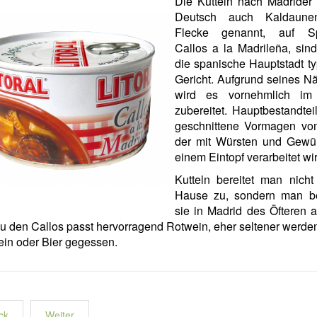
Die Kutteln nach Madrider 
Deutsch auch Kaldaune
Flecke genannt, auf Sp
Callos a la Madrileña, sind
die spanische Hauptstadt t
Gericht. Aufgrund seines N
wird es vornehmlich im
zubereitet. Hauptbestandteil
geschnittene Vormagen vo
der mit Würsten und Gewü
einem Eintopf verarbeitet wir
Kutteln bereitet man nicht
Hause zu, sondern man 
sie in Madrid des Öfteren 
u den Callos passt hervorragend Rotwein, eher seltener werden
in oder Bier gegessen.
ck
Weiter