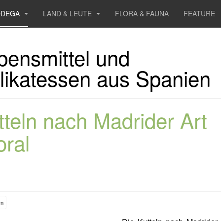
ODEGA
LAND & LEUTE
FLORA & FAUNA
FEATURE
bensmittel und
likatessen aus Spanien
tteln nach Madrider Art
oral
en