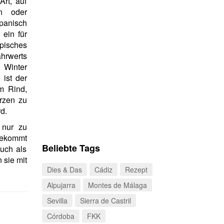
Art, auf
n oder
anisch
 ein für
ypisches
ährwerts
 Winter
 ist der
m Rind,
rzen zu
d.
 nur zu
bekommt
Beliebte Tags
auch als
 sie mit
Dies & Das
Cádiz
Rezept
Alpujarra
Montes de Málaga
Sevilla
Sierra de Castril
Córdoba
FKK