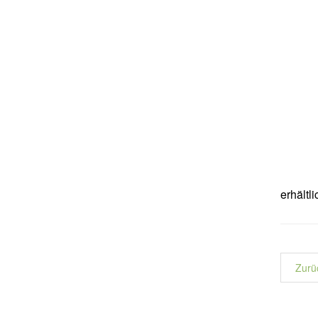
erhältli
Zurü