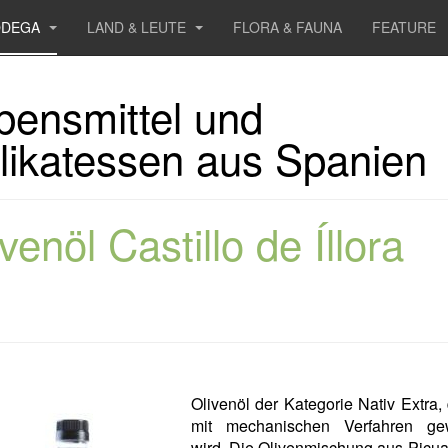
ODEGA
LAND & LEUTE
FLORA & FAUNA
FEATURE
bensmittel und
likatessen aus Spanien
venöl Castillo de Íllora
Olivenöl der Kategorie Nativ Extra,
mit mechanischen Verfahren g
wird. Die Olivenmischung aus Picua