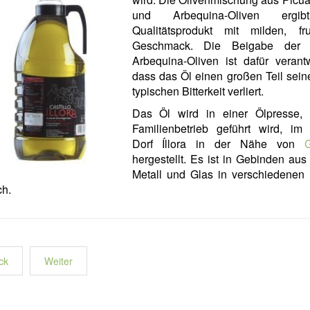
und Arbequina-Oliven ergi
Qualitätsprodukt mit milden, fru
Geschmack. Die Beigabe der k
Arbequina-Oliven ist dafür verantw
dass das Öl einen großen Teil sein
typischen Bitterkeit verliert.
Das Öl wird in einer Ölpresse, 
Familienbetrieb geführt wird, im 
Dorf Íllora in der Nähe von
hergestellt. Es ist in Gebinden aus 
Metall und Glas in verschiedenen
ch.
ck
Weiter