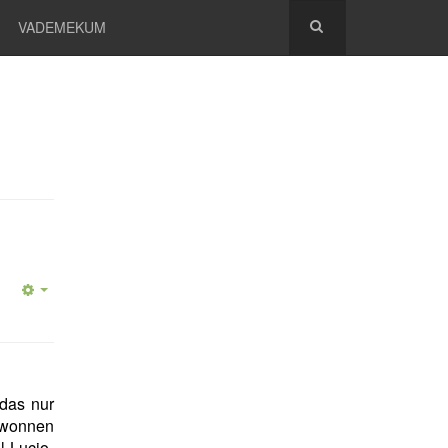
VADEMEKUM
 das nur
ewonnen
l-Lucio-