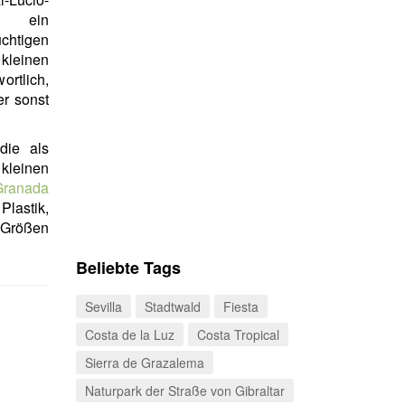
bt ein
chtigen
leinen
ortlich,
er sonst
die als
kleinen
Granada
Plastik,
 Größen
Beliebte Tags
Sevilla
Stadtwald
Fiesta
Costa de la Luz
Costa Tropical
Sierra de Grazalema
Naturpark der Straße von Gibraltar