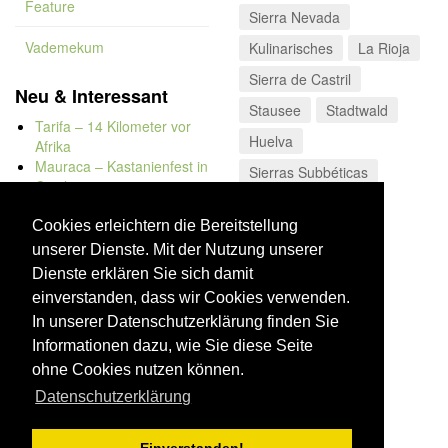
Feature
Sierra Nevada
Vademekum
Kulinarisches
La Rioja
Sierra de Castril
Neu & Interessant
Stausee
Stadtwald
Tarifa – 14 Kilometer vor
Huelva
Afrika
Mauraca – Kastanienfest in
Sierras Subbéticas
Capileira
Kanarische Inseln
Naturbadewannen von
Bolonia
Cookies erleichtern die Bereitstellung
Kap Trafalgar
unserer Dienste. Mit der Nutzung unserer
Düne von Bolonia
Dienste erklären Sie sich damit
einverstanden, dass wir Cookies verwenden.
In unserer Datenschutzerklärung finden Sie
Informationen dazu, wie Sie diese Seite
ohne Cookies nutzen können.
Datenschutzerklärung